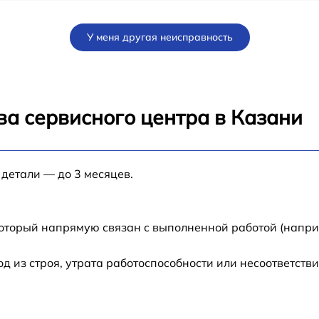
от 12 мин
У меня другая неисправность
от 60 мин
от 30 мин
ва сервисного центра в Казани
от 1 мин
 детали — до 3 месяцев.
от 60 мин
I
от 30 мин
который напрямую связан с выполненной работой (напри
от 1 мин
из строя, утрата работоспособности или несоответств
от 30 мин