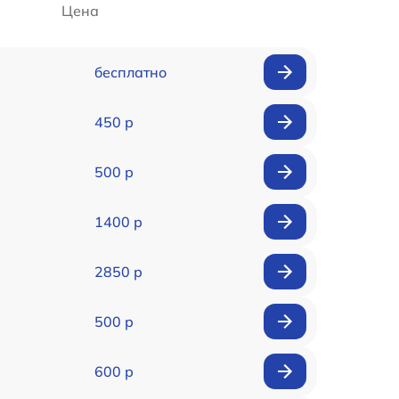
Цена
бесплатно
450 р
500 р
1400 р
2850 р
500 р
600 р