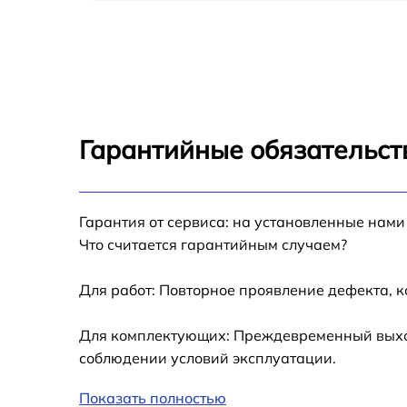
Замена термопасты Sony SV-J2021V1R/WI
Замена системы охлаждения Sony SV-
J2021V1R/WI
Замена кнопки включения Sony SV-
J2021V1R/WI
Гарантийные обязательст
Замена звуковой карты Sony SV-
J2021V1R/WI
Замена HDD (замена жёсткого диска) Sony
Гарантия от сервиса: на установленные нами
SV-J2021V1R/WI
Что считается гарантийным случаем?
Замена Ethernet порта Sony SV-J2021V1R/W
Для работ: Повторное проявление дефекта, 
Замена лампы подсветки Sony SV-
Для комплектующих: Преждевременный выход 
J2021V1R/WI
соблюдении условий эксплуатации.
Профилактическая чистка Sony SV-
J2021V1R/WI
Показать полностью