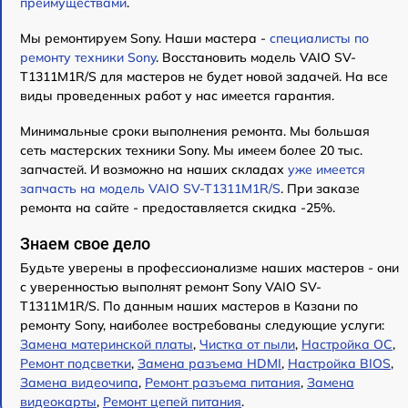
преимуществами
.
Мы ремонтируем Sony. Наши мастера -
специалисты по
ремонту техники Sony
. Восстановить модель VAIO SV-
T1311M1R/S для мастеров не будет новой задачей. На все
виды проведенных работ у нас имеется гарантия.
Минимальные сроки выполнения ремонта. Мы большая
сеть мастерских техники Sony. Мы имеем более 20 тыс.
запчастей. И возможно на наших складах
уже имеется
запчасть на модель VAIO SV-T1311M1R/S
. При заказе
ремонта на сайте - предоставляется скидка -25%.
Знаем свое дело
Будьте уверены в профессионализме наших мастеров - они
с уверенностью выполнят ремонт Sony VAIO SV-
T1311M1R/S. По данным наших мастеров в Казани по
ремонту Sony, наиболее востребованы следующие услуги:
Замена материнской платы
,
Чистка от пыли
,
Настройка ОС
,
Ремонт подсветки
,
Замена разъема HDMI
,
Настройка BIOS
,
Замена видеочипа
,
Ремонт разъема питания
,
Замена
видеокарты
,
Ремонт цепей питания
.