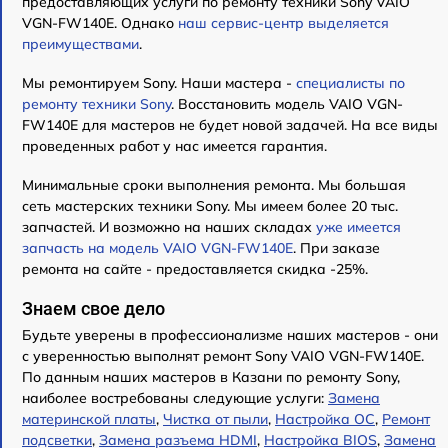
предоставляющих услуги по ремонту техники Sony VAIO
VGN-FW140E. Однако
наш сервис-центр выделяется
преимуществами
.
Мы ремонтируем Sony. Наши мастера -
специалисты по
ремонту техники Sony
. Восстановить модель VAIO VGN-
FW140E для мастеров не будет новой задачей. На все виды
проведенных работ у нас имеется гарантия.
Минимальные сроки выполнения ремонта. Мы большая
сеть мастерских техники Sony. Мы имеем более 20 тыс.
запчастей. И возможно на наших складах
уже имеется
запчасть на модель VAIO VGN-FW140E
. При заказе
ремонта на сайте - предоставляется скидка -25%.
Знаем свое дело
Будьте уверены в профессионализме наших мастеров - они
с уверенностью выполнят ремонт Sony VAIO VGN-FW140E.
По данным наших мастеров в Казани по ремонту Sony,
наиболее востребованы следующие услуги:
Замена
материнской платы
,
Чистка от пыли
,
Настройка ОС
,
Ремонт
подсветки
,
Замена разъема HDMI
,
Настройка BIOS
,
Замена