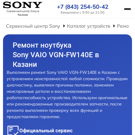
+7 (843) 254-50-42
Сервисный центр Sony
в
Ежедневно с 9:00 до 21:00
Казани
Сервисный центр Sony
Каталог устройств
Ремонт
Ремонт ноутбука
Sony VAIO VGN-FW140E в
Казани
Выполняем ремонт Sony VAIO VGN-FW140E в Казани с
устранением неисправностей любой сложности. Проводим
диагностику, выявляем причины поломки, заменяем
неисправные детали и восстанавливаем
работоспособность устройства. Используем оригинальные
или рекомендованные производителем запчасти, после
ремонта выполняем проверку всех функций и
предоставляем гарантию.
Официальный сервис