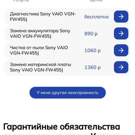
Диагностика Sony VAIO VGN-
бесплатно
FW455J
Замена аккумулятора Sony
890 р
VAIO VGN-FW455J
Чистка от пыли Sony VAIO
1060 р
VGN-FW455J
Замена материнской платы
1360 р
Sony VAIO VGN-FW455J
У меня другая неисправность
Гарантийные обязательства