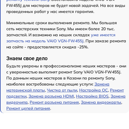
FW455J для мастеров не будет новой задачей. На все виды
проведенных работ у нас имеется гарантия.
Минимальные сроки выполнения ремонта. Мы большая
сеть мастерских техники Sony. Мы имеем более 20 тыс.
запчастей. И возможно на наших складах
уже имеется
запчасть на модель VAIO VGN-FW455J
. При заказе ремонта
на сайте - предоставляется скидка -25%.
Знаем свое дело
Будьте уверены в профессионализме наших мастеров - они
с уверенностью выполнят ремонт Sony VAIO VGN-FW455J.
По данным наших мастеров в Казани по ремонту Sony,
наиболее востребованы следующие услуги:
Замена
материнской платы
,
Чистка от пыли
,
Настройка ОС
,
Ремонт
подсветки
,
Замена разъема HDMI
,
Настройка BIOS
,
Замена
видеочипа
,
Ремонт разъема питания
,
Замена видеокарты
,
Ремонт цепей питания
.