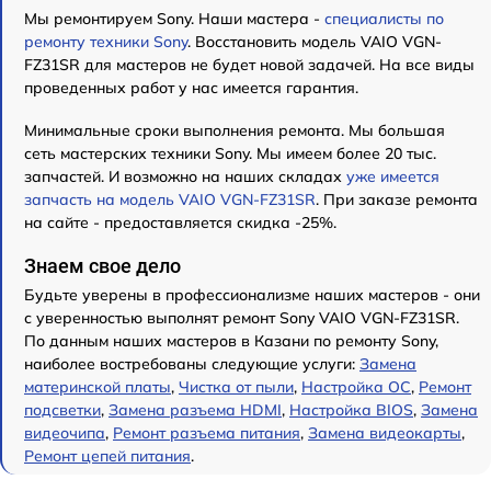
Мы ремонтируем Sony. Наши мастера -
специалисты по
ремонту техники Sony
. Восстановить модель VAIO VGN-
FZ31SR для мастеров не будет новой задачей. На все виды
проведенных работ у нас имеется гарантия.
Минимальные сроки выполнения ремонта. Мы большая
сеть мастерских техники Sony. Мы имеем более 20 тыс.
запчастей. И возможно на наших складах
уже имеется
запчасть на модель VAIO VGN-FZ31SR
. При заказе ремонта
на сайте - предоставляется скидка -25%.
Знаем свое дело
Будьте уверены в профессионализме наших мастеров - они
с уверенностью выполнят ремонт Sony VAIO VGN-FZ31SR.
По данным наших мастеров в Казани по ремонту Sony,
наиболее востребованы следующие услуги:
Замена
материнской платы
,
Чистка от пыли
,
Настройка ОС
,
Ремонт
подсветки
,
Замена разъема HDMI
,
Настройка BIOS
,
Замена
видеочипа
,
Ремонт разъема питания
,
Замена видеокарты
,
Ремонт цепей питания
.