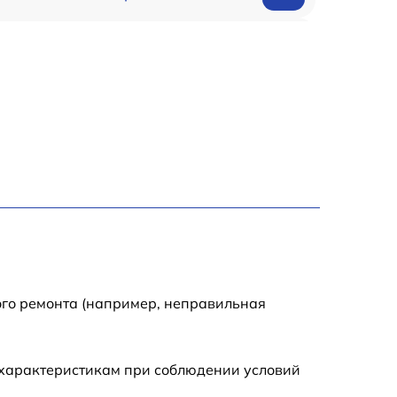
990 р
2600 р
1145 р
990 р
995 р
1050 р
ого ремонта (например, неправильная
890 р
 характеристикам при соблюдении условий
1050 р