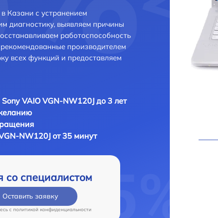
в Казани с устранением
м диагностику, выявляем причины
восстанавливаем работоспособность
и рекомендованные производителем
рку всех функций и предоставляем
 Sony VAIO VGN-NW120J до 3 лет
 желанию
бращения
 VGN-NW120J от 35 минут
я со специалистом
Оставить заявку
есь c
политикой конфиденциальности