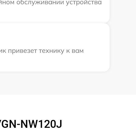
ийном обслуживании устройства
к привезет технику к вам
 VGN-NW120J