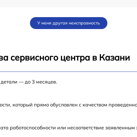
от 70 мин
У меня другая неисправность
от 80 мин
от 80 мин
ва сервисного центра в Казани
от 60 мин
 детали — до 3 месяцев.
J
от 30 мин
от 70 мин
ости, который прямо обусловлен с качеством проведенн
N-
от 50 мин
ата работоспособности или несоответствие заявленным
J
от 60 мин