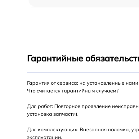
Восстановление данных Sony VAIO VGN-
NW120J
Замена северного моста Sony VAIO VGN-
NW120J
Замена экрана Sony VAIO VGN-NW120J
Гарантийные обязательст
Замена шлейфа матрицы Sony VAIO VGN-
NW120J
Гарантия от сервиса: на установленные нами
Замена термопасты Sony VAIO VGN-NW120
Что считается гарантийным случаем?
Замена системы охлаждения Sony VAIO
VGN-NW120J
Для работ: Повторное проявление неисправн
установка запчасти).
Замена оперативной памяти Sony VAIO VG
NW120J
Для комплектующих: Внезапная поломка, утр
Замена микрофона Sony VAIO VGN-NW120
эксплуатации.