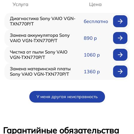
Услуга
Цена
Диагностика Sony VAIO VGN-
бесплатно
TXN770P/T
Замена аккумулятора Sony
890 р
VAIO VGN-TXN770P/T
Чистка от пыли Sony VAIO
1060 р
VGN-TXN770P/T
Замена материнской платы
1360 р
Sony VAIO VGN-TXN770P/T
У меня другая неисправность
Гарантийные обязательства