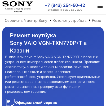
+7 (843) 254-50-42
Сервисный центр Sony
в
Ежедневно с 9:00 до 21:00
Казани
Сервисный центр Sony
Каталог устройств
Ремонт
Ремонт ноутбука
Sony VAIO VGN-TXN770P/T в
Казани
Выполняем ремонт Sony VAIO VGN-TXN770P/T в Казани с
устранением неисправностей любой сложности. Проводим
диагностику, выявляем причины поломки, заменяем
неисправные детали и восстанавливаем
работоспособность устройства. Используем оригинальные
или рекомендованные производителем запчасти, после
ремонта выполняем проверку всех функций и
предоставляем гарантию.
Официальный сервис