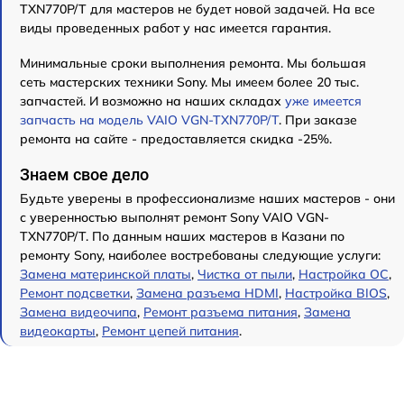
TXN770P/T для мастеров не будет новой задачей. На все
виды проведенных работ у нас имеется гарантия.
Минимальные сроки выполнения ремонта. Мы большая
сеть мастерских техники Sony. Мы имеем более 20 тыс.
запчастей. И возможно на наших складах
уже имеется
запчасть на модель VAIO VGN-TXN770P/T
. При заказе
ремонта на сайте - предоставляется скидка -25%.
Знаем свое дело
Будьте уверены в профессионализме наших мастеров - они
с уверенностью выполнят ремонт Sony VAIO VGN-
TXN770P/T. По данным наших мастеров в Казани по
ремонту Sony, наиболее востребованы следующие услуги:
Замена материнской платы
,
Чистка от пыли
,
Настройка ОС
,
Ремонт подсветки
,
Замена разъема HDMI
,
Настройка BIOS
,
Замена видеочипа
,
Ремонт разъема питания
,
Замена
видеокарты
,
Ремонт цепей питания
.