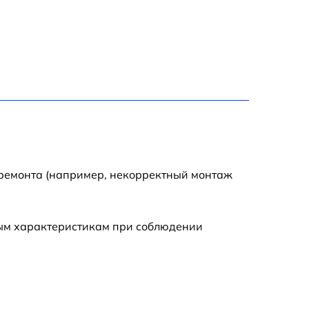
1310 р
1870 р
400 р
400 р
1290 р
 ремонта (например, некорректный монтаж
1930 р
ным характеристикам при соблюдении
890 р
890 р