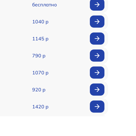
бесплатно
1040 р
1145 р
790 р
1070 р
920 р
1420 р
840 р