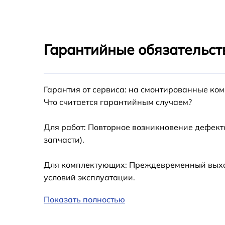
Ремонт блока управления Sony VPL-FH36
Замена блока розжига Sony VPL-FH36
Гарантийные обязательст
Замена фильтра Sony VPL-FH36
Замена колеса цветофильтров Sony VPL-
Гарантия от сервиса: на смонтированные ко
FH36
Что считается гарантийным случаем?
Замена светодиода Sony VPL-FH36
Для работ: Повторное возникновение дефект
запчасти).
Ремонт системной платы Sony VPL-FH36
Для комплектующих: Преждевременный выход 
Перепрошивка, восстановление ПО Sony
условий эксплуатации.
VPL-FH36
Показать полностью
Чистка проектора Sony VPL-FH36