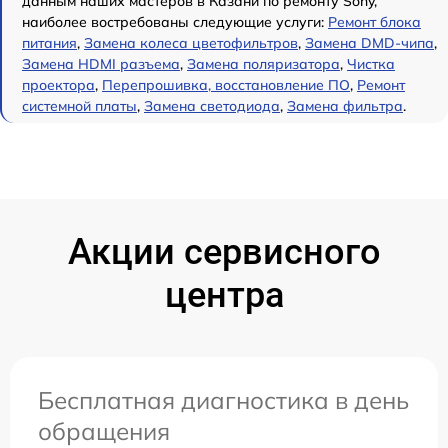
данным наших мастеров в Казани по ремонту Sony,
наиболее востребованы следующие услуги:
Ремонт блока
питания
,
Замена колеса цветофильтров
,
Замена DMD-чипа
,
Замена HDMI разъема
,
Замена поляризатора
,
Чистка
проектора
,
Перепрошивка, восстановление ПО
,
Ремонт
системной платы
,
Замена светодиода
,
Замена фильтра
.
Акции сервисного
центра
Бесплатная диагностика в день
обращения