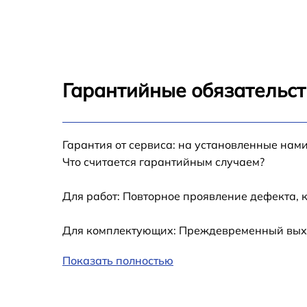
Замена корпуса Sony Xperia Z5
Восстановление IMEI Sony Xperia Z5
Гарантийные обязательст
Ремонт шлейфа экрана Sony Xperia Z5
Замена держателя карты памяти Sony Xperi
Гарантия от сервиса: на установленные нами
Z5
Что считается гарантийным случаем?
Замена контроллера изображения Sony
Xperia Z5
Для работ: Повторное проявление дефекта, 
Замена контроллера подсветки Sony Xperia
Для комплектующих: Преждевременный выход
Z5
Показать полностью
Замена межплатного шлейфа Sony Xperia Z
Замена микросхемы тачскрина Sony Xperia