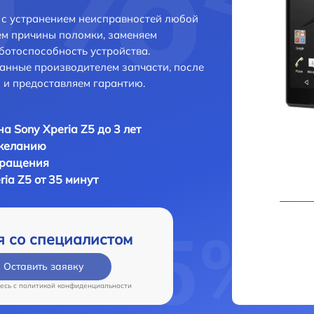
и с устранением неисправностей любой
ем причины поломки, заменяем
ботоспособность устройства.
анные производителем запчасти, после
 и предоставляем гарантию.
а Sony Xperia Z5 до 3 лет
 желанию
бращения
ia Z5 от 35 минут
я со специалистом
Оставить заявку
есь c
политикой конфиденциальности