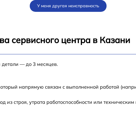
У меня другая неисправность
от 60 мин
от 30 мин
ва сервисного центра в Казани
от 30 мин
a
 детали — до 3 месяцев.
от 15 мин
от 30 мин
который напрямую связан с выполненной работой (напри
от 30 мин
 из строя, утрата работоспособности или техническим
5
от 25 мин
от 30 мин