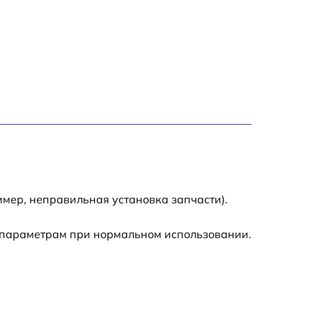
900 р
1190 р
800 р
400 р
900 р
мер, неправильная установка запчасти).
700 р
 параметрам при нормальном использовании.
700 р
900 р