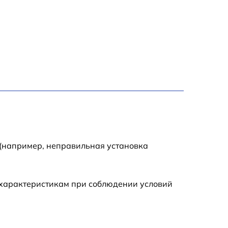
1200 р
1000 р
1800 р
900 р
1200 р
 (например, неправильная установка
1300 р
 характеристикам при соблюдении условий
1000 р
1500 р