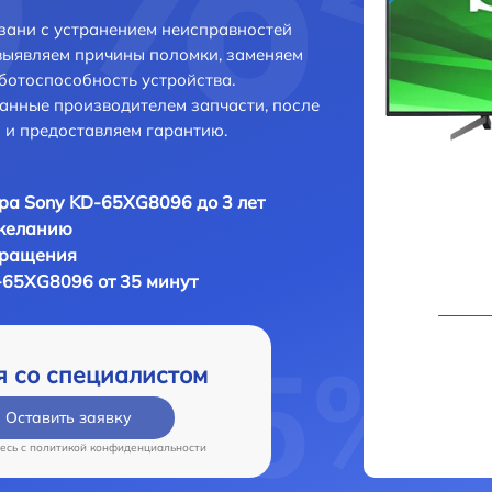
зани с устранением неисправностей
выявляем причины поломки, заменяем
ботоспособность устройства.
анные производителем запчасти, после
 и предоставляем гарантию.
ра Sony KD-65XG8096 до 3 лет
 желанию
бращения
-65XG8096 от 35 минут
я со специалистом
Оставить заявку
есь c
политикой конфиденциальности