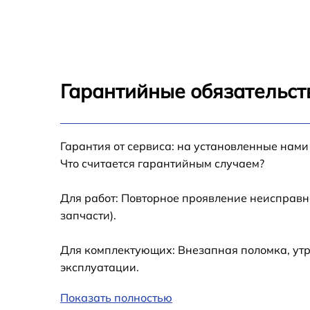
Замена разъёмов (HDMI, DVI, Дисплей
порта) Sony KD-65XG8096
Замена модуля Wi-Fi Sony KD-65XG8096
Гарантийные обязательст
Ремонт цепи питания Sony KD-65XG8096
Прошивка блока управления Sony KD-
Гарантия от сервиса: на установленные нами
65XG8096
Что считается гарантийным случаем?
Замена лампы подсветки Sony KD-65XG809
Для работ: Повторное проявление неисправн
запчасти).
Замена контроллера Sony KD-65XG8096
Для комплектующих: Внезапная поломка, утр
Ремонт блока управления Sony KD-
эксплуатации.
65XG8096
Показать полностью
Замена блока питания Sony KD-65XG8096